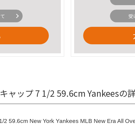
いて
受
る
プ 7 1/2 59.6cm Yankees
cm New York Yankees MLB New Era All Ov