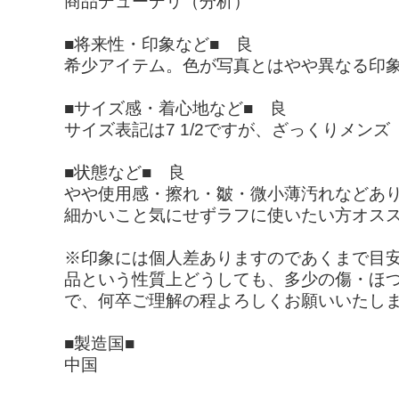
商品デューデリ（分析）
■将来性・印象など■ 良
希少アイテム。色が写真とはやや異なる印
■サイズ感・着心地など■ 良
サイズ表記は7 1/2ですが、ざっくりメン
■状態など■ 良
やや使用感・擦れ・皺・微小薄汚れなどあ
細かいこと気にせずラフに使いたい方オス
※印象には個人差ありますのであくまで目
品という性質上どうしても、多少の傷・ほ
で、何卒ご理解の程よろしくお願いいたし
■製造国■
中国