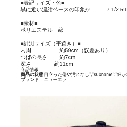
■表記サイズ・色■
黒に近い濃紺ベースの印象か 7 1/2 59.
■素材■
ポリエステル 綿
■計測サイズ（平置き）■
内周 約59cm（誤差あり）
つばの長さ 約7cm
深さ 約11cm
商品情報
商品の状態
目立った傷や汚れなし","subname"
ブランド
ニューエラ