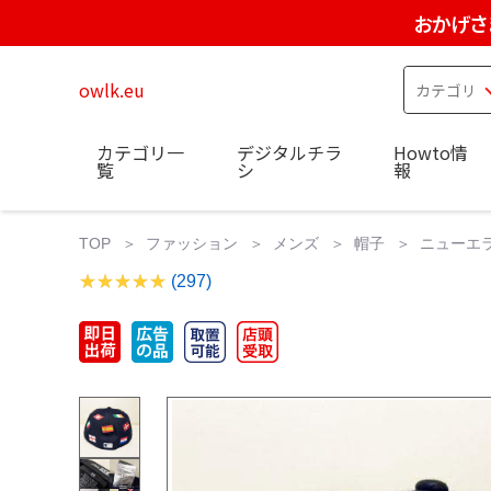
おかげさ
owlk.eu
カテゴリ一
デジタルチラ
Howto情
覧
シ
報
TOP
ファッション
メンズ
帽子
ニューエラ 
(297)