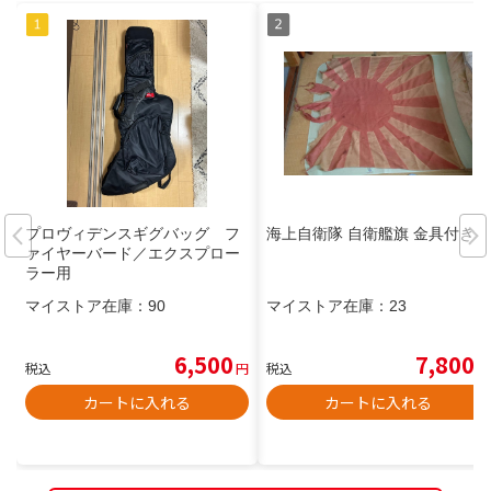
プロヴィデンスギグバッグ フ
海上自衛隊 自衛艦旗 金具付き
ァイヤーバード／エクスプロー
ラー用
マイストア在庫：
90
マイストア在庫：
23
6,500
7,800
税込
円
税込
円
カートに入れる
カートに入れる