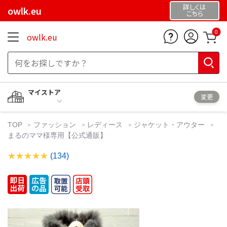
詳しくは
owlk.eu
こちら
0
owlk.eu
マイストア
変更
TOP
ファッション
レディース
ジャケット・アウター
まるのママ様専用【公式通販】
(134)