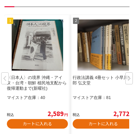
〈日本人〉の境界 沖縄・アイ
行政法講義 4冊セット 小早川光
ヌ・台湾・朝鮮 植民地支配から
郎 弘文堂
復帰運動まで(新曜社)
マイストア在庫：
40
マイストア在庫：
81
2,589
2,772
税込
円
税込
円
カートに入れる
カートに入れる