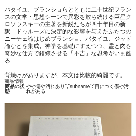
バタイユ、ブランショらとともに二十世紀フラン
スの文学・思想シーンで異彩を放ち続ける巨星ク
ロソウスキーの主著を新鋭たちが四十年目の新
訳。ドゥルーズに決定的な影響を与えたふたつの
ニーチェ論はじめブランショ、バタイユ、ジッド
論などを集成。神学を基礎にすえつつ、霊と肉を
奇妙な仕方で錯綜させる「不吉」な思考がいま甦
る
背焼けがありますが、本文は比較的綺麗です。
商品情報
商品の状
やや傷や汚れあり","subname":"目につく傷や汚
態
れがある