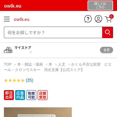
詳しくは
owlk.eu
こちら
0
owlk.eu
マイストア
変更
TOP
本・雑誌・漫画
本
人文
かくも不吉な欲望 ピエ
ール・クロソウスキー 河出文庫【公式ストア】
(35)