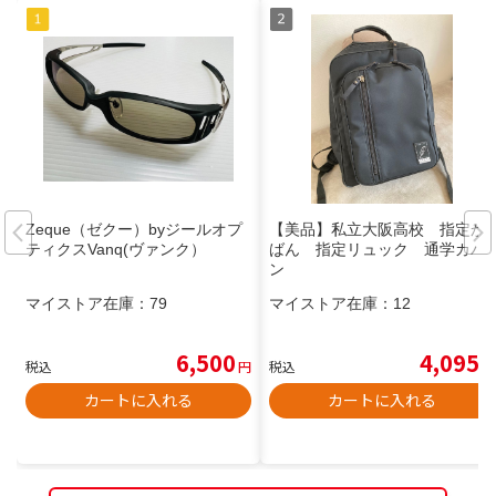
Zeque（ゼクー）byジールオプ
【美品】私立大阪高校 指定か
ティクスVanq(ヴァンク）
ばん 指定リュック 通学カバ
ン
マイストア在庫：
79
マイストア在庫：
12
6,500
4,095
税込
円
税込
円
カートに入れる
カートに入れる