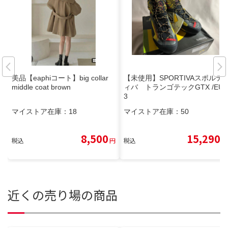
美品【eaphiコート】big collar
【未使用】SPORTIVAスポルテ
middle coat brown
ィバ トランゴテックGTX /EU4
3
マイストア在庫：
18
マイストア在庫：
50
8,500
15,290
税込
円
税込
円
近くの売り場の商品