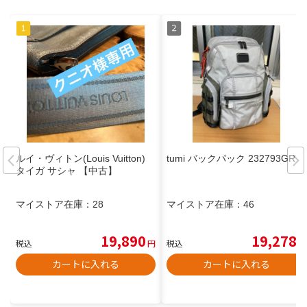
ルイ・ヴィトン(Louis Vuitton)
tumi バックパック 232793GRY
タイガ サシャ 【中古】
マイストア在庫：
28
マイストア在庫：
46
19,890
19,278
税込
円
税込
円
カートに入れる
カートに入れる