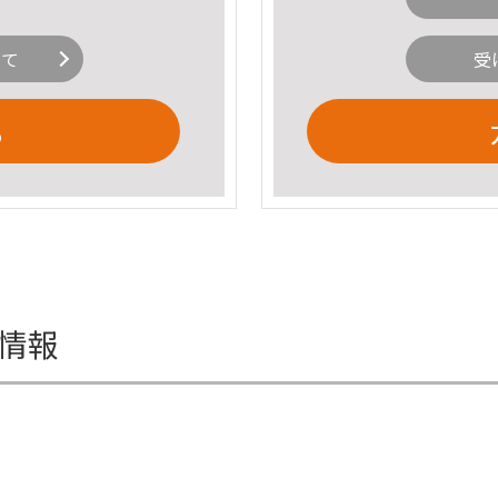
いて
受
る
細情報
。