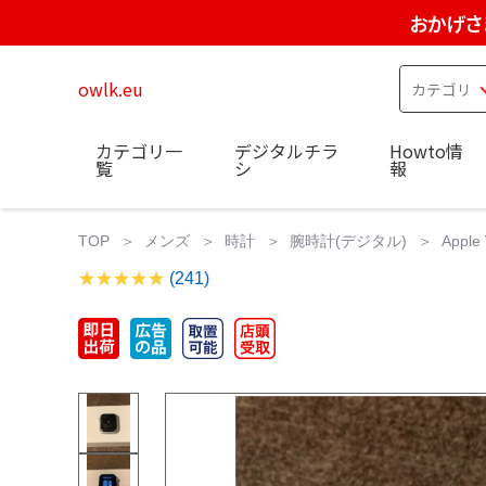
おかげさ
owlk.eu
カテゴリ一
デジタルチラ
Howto情
覧
シ
報
TOP
メンズ
時計
腕時計(デジタル)
Appl
(241)