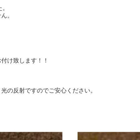
た。
せん。
お付け致します！！
、光の反射ですのでご安心ください。