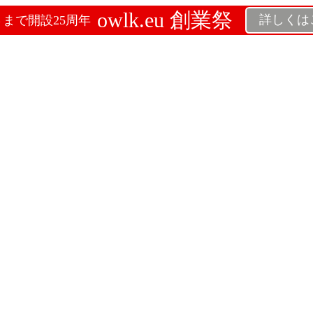
owlk.eu 創業祭
詳しくは
まで開設25周年