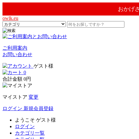
おかげさ
owlk.eu
ご利用案内
お問い合わせ
ゲスト様
0
合計金額
0円
マイストア
変更
ログイン
新規会員登録
ようこそ
ゲスト様
ログイン
カテゴリ一覧