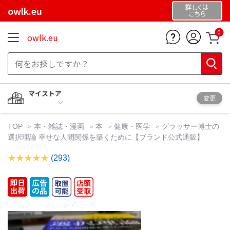
詳しくは
owlk.eu
こちら
0
owlk.eu
マイストア
変更
TOP
本・雑誌・漫画
本
健康・医学
グラッサー博士の
選択理論 幸せな人間関係を築くために【ブランド公式通販】
(293)