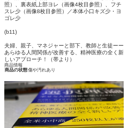
照）、裏表紙上部ヨレ（画像4枚目参照）、フチ
スレ少（画像8枚目参照）／本体小口キズ少・ヨ
ゴレ少
(b11)
夫婦、親子、マネジャーと部下、教師と生徒ーー
あらゆる人間関係が改善する、精神医療の全く新
しいアプローチ！（帯より）
商品情報
商品の状態
傷や汚れあり