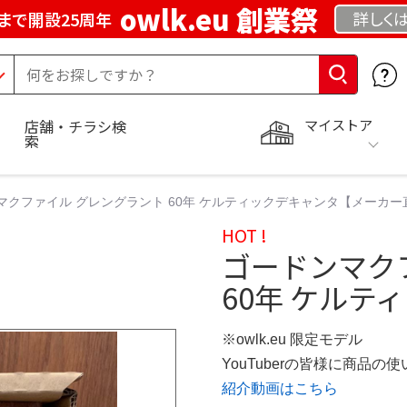
owlk.eu 創業祭
詳しく
まで開設25周年
マイストア
店舗・チラシ検
索
マクファイル グレングラント 60年 ケルティックデキャンタ【メーカー
HOT !
ゴードンマク
60年 ケルテ
※owlk.eu 限定モデル
YouTuberの皆様に商品
紹介動画はこちら