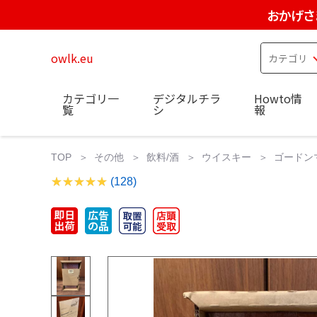
おかげさ
owlk.eu
カテゴリ一
デジタルチラ
Howto情
覧
シ
報
TOP
その他
飲料/酒
ウイスキー
ゴードン
(128)