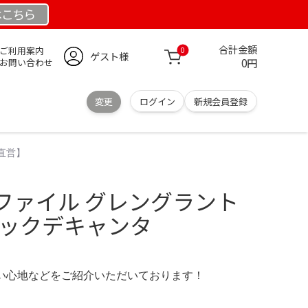
は
こちら
合計金額
ご利用案内
0
ゲスト様
0円
お問い合わせ
変更
ログイン
新規会員登録
直営】
ファイル グレングラント
ィックデキャンタ
の使い心地などをご紹介いただいております！