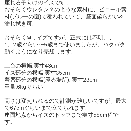
座れる子向けのイスです。
おそらくウレタン？のような素材に、ビニール素
材(ブルーの面)で覆われていて、座面柔らかい&
濡れ拭き可。
おそらくMサイズですが、正式には不明、、、
1、2歳ぐらい〜5歳まで使いましたが、バタバタ
動くようになり売却します。
土台の横幅:実寸43cm
イス部分の横幅:実寸35cm
着席部分の横幅(座る場所): 実寸23cm
重量:6kgぐらい
高さは変えられるので計測が難しいですが、最大
で67cmぐらいまで立てられます。
座面地点からイスのトップまで実寸58cm程で
す。