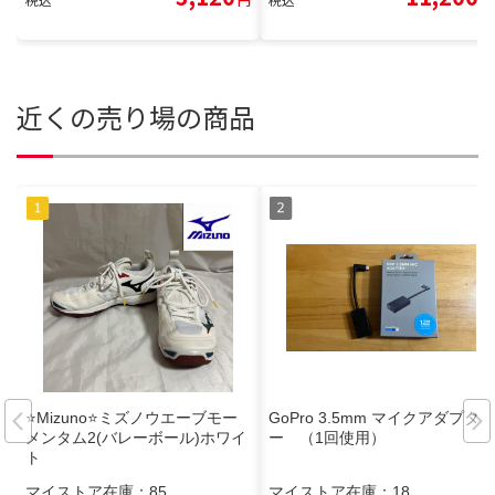
近くの売り場の商品
⭐️Mizuno⭐️ミズノウエーブモー
GoPro 3.5mm マイクアダプタ
メンタム2(バレーボール)ホワイ
ー （1回使用）
ト
マイストア在庫：
85
マイストア在庫：
18