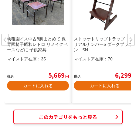
幼稚園イス中古8脚まとめて 保
ストッケトリップトラップ シ
育園椅子昭和レトロ リメイクベ
リアルナンバー5 ダークブラウ
ースなどに 子供家具
ン SN
マイストア在庫：
35
マイストア在庫：
70
5,669
6,299
税込
円
税込
円
カートに入れる
カートに入れる
このカテゴリをもっと見る