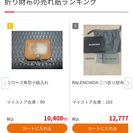
折り財布の売れ筋ランキング
ゴローズ角型小銭入れ
BALENCIAGA 二つ折り財布
マイストア在庫：
99
マイストア在庫：
103
10,400
12,777
税込
円
税込
円
カートに入れる
カートに入れる