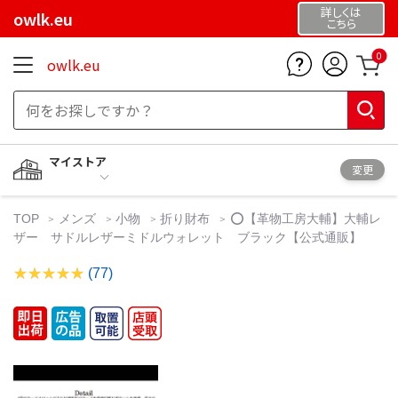
詳しくは
owlk.eu
こちら
0
owlk.eu
マイストア
変更
TOP
メンズ
小物
折り財布
⭕️【革物工房大輔】大輔レ
ザー サドルレザーミドルウォレット ブラック【公式通販】
(77)