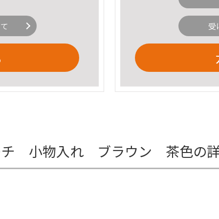
いて
受
る
ポーチ 小物入れ ブラウン 茶色の