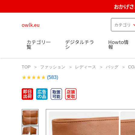
おかげさ
owlk.eu
カテゴリ一
デジタルチラ
Howto情
覧
シ
報
TOP
ファッション
レディース
バッグ
C
(583)