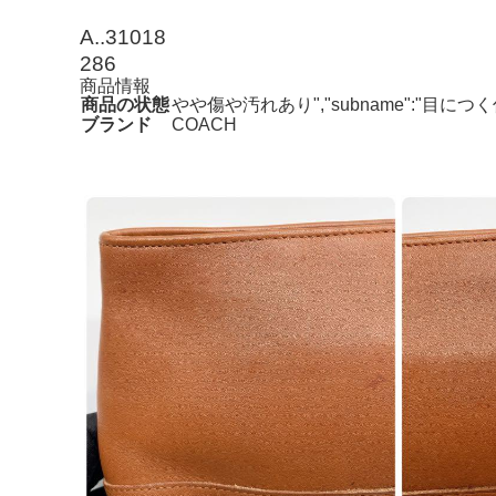
A..31018
286
商品情報
商品の状態
やや傷や汚れあり","subname":"目に
ブランド
COACH