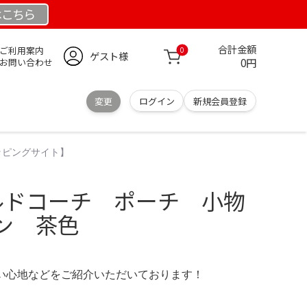
は
こちら
合計金額
ご利用案内
0
ゲスト様
0円
お問い合わせ
変更
ログイン
新規会員登録
ッピングサイト】
ールドコーチ ポーチ 小物
ン 茶色
の使い心地などをご紹介いただいております！