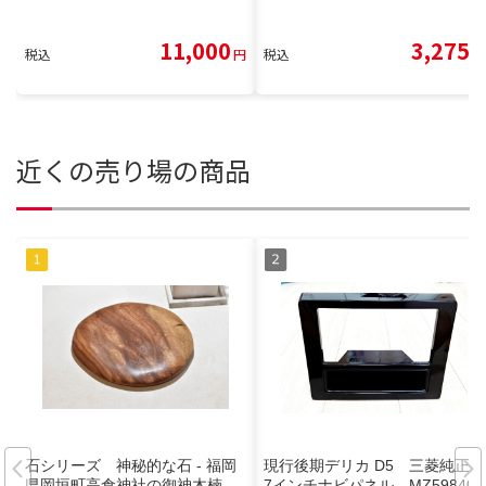
11,000
3,275
税込
円
税込
円
近くの売り場の商品
石シリーズ 神秘的な石 - 福岡
現行後期デリカ D5 三菱純正
県岡垣町高倉神社の御神木楠
7インチナビパネル MZ598405