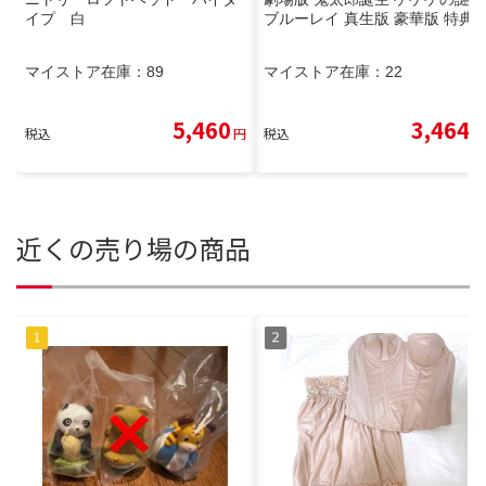
イプ 白
ブルーレイ 真生版 豪華版 特典
マイストア在庫：
89
マイストア在庫：
22
5,460
3,464
税込
円
税込
円
近くの売り場の商品