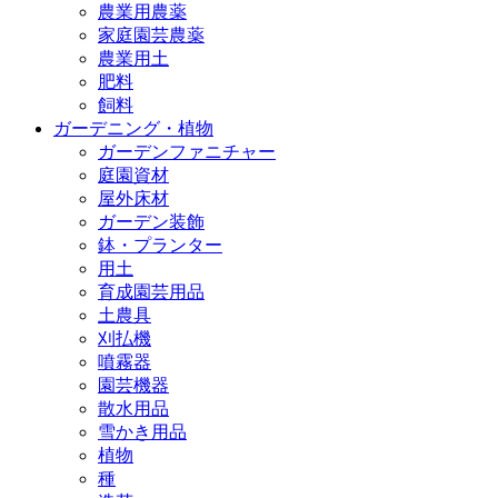
農業用農薬
家庭園芸農薬
農業用土
肥料
飼料
ガーデニング・植物
ガーデンファニチャー
庭園資材
屋外床材
ガーデン装飾
鉢・プランター
用土
育成園芸用品
土農具
刈払機
噴霧器
園芸機器
散水用品
雪かき用品
植物
種