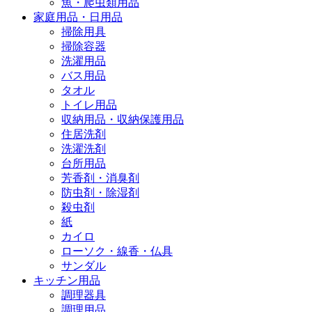
魚・爬虫類用品
家庭用品・日用品
掃除用具
掃除容器
洗濯用品
バス用品
タオル
トイレ用品
収納用品・収納保護用品
住居洗剤
洗濯洗剤
台所用品
芳香剤・消臭剤
防虫剤・除湿剤
殺虫剤
紙
カイロ
ローソク・線香・仏具
サンダル
キッチン用品
調理器具
調理用品