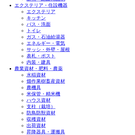
エクステリア・住設機器
エクステリア
キッチン
バス・洗面
トイレ
ガス・石油給湯器
エネルギー・電気
サッシ・外壁・屋根
表札・ポスト
内装・建具
農業資材・肥料・農薬
水稲資材
畑作果樹畜産資材
農機具
米保管・精米機
ハウス資材
支柱（栽培）
防鳥防獣資材
収穫資材
出荷資材
昇降器具・運搬具