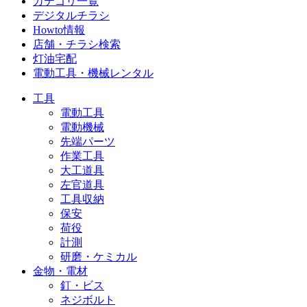
カテゴリ一覧
デジタルチラシ
Howto情報
店舗・チラシ検索
灯油宅配
電動工具・機械レンタル
工具
電動工具
電動機械
先端パーツ
作業工具
大工道具
左官道具
工具収納
保安
荷役
計測
研磨・ケミカル
金物・電材
釘・ビス
ネジボルト