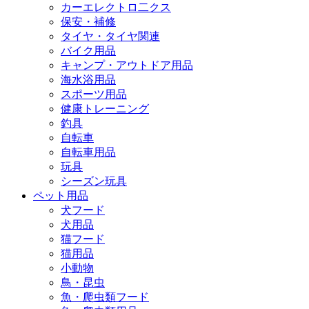
カーエレクトロ二クス
保安・補修
タイヤ・タイヤ関連
バイク用品
キャンプ・アウトドア用品
海水浴用品
スポーツ用品
健康トレーニング
釣具
自転車
自転車用品
玩具
シーズン玩具
ペット用品
犬フード
犬用品
猫フード
猫用品
小動物
鳥・昆虫
魚・爬虫類フード