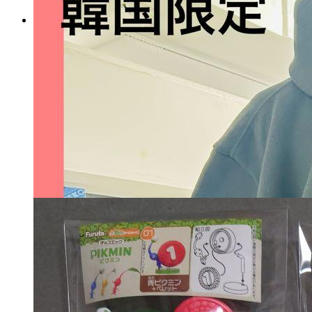
ドラゴンクエスト AM ぷに
ゅっとキラキラスライム ば
くだん岩。5種.30個
マイストア在庫：
32
税込
4,246
円
カートに入れる