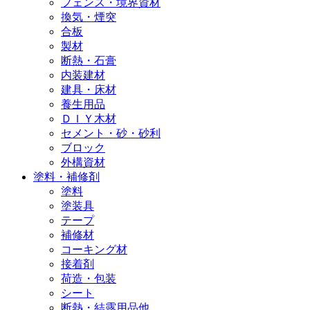
フェンス・境界資材
換気・煙突
合板
製材
断熱・石膏
内装建材
建具・床材
養生用品
ＤＩＹ木材
セメント・砂・砂利
ブロック
外構資材
塗料・補修剤
塗料
塗装具
テープ
補修材
コーキング材
接着剤
荷造・包装
シート
断熱・結露用品他