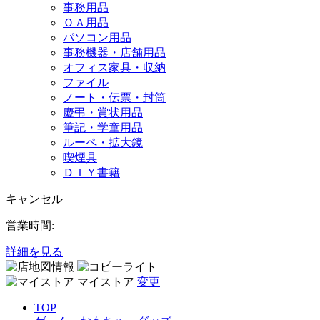
事務用品
ＯＡ用品
パソコン用品
事務機器・店舗用品
オフィス家具・収納
ファイル
ノート・伝票・封筒
慶弔・賞状用品
筆記・学童用品
ルーペ・拡大鏡
喫煙具
ＤＩＹ書籍
キャンセル
営業時間:
詳細を見る
マイストア
変更
TOP