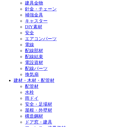
建具金物
針金・チェーン
補強金具
キャスター
DIY素材
安全
エアコンパーツ
電線
配線部材
配線結束
電設資材
配線パーツ
換気扇
建材・木材・配管材
配管材
水栓
雨ドイ
安全・足場材
屋根・外壁材
構造鋼材
ドア窓・建具