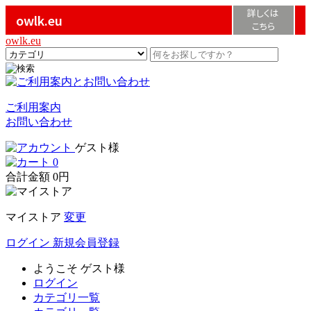
詳しくは
owlk.eu
こちら
owlk.eu
ご利用案内
お問い合わせ
ゲスト様
0
合計金額
0円
マイストア
変更
ログイン
新規会員登録
ようこそ
ゲスト様
ログイン
カテゴリ一覧