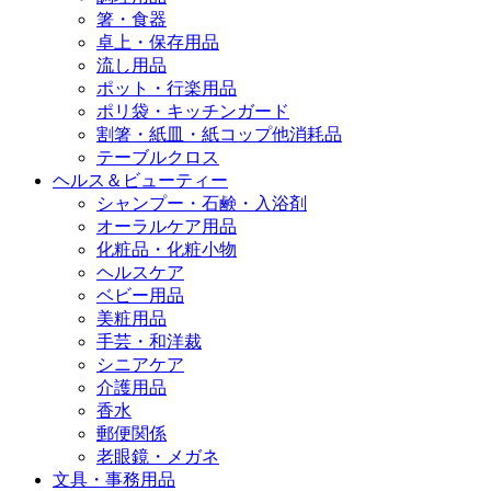
箸・食器
卓上・保存用品
流し用品
ポット・行楽用品
ポリ袋・キッチンガード
割箸・紙皿・紙コップ他消耗品
テーブルクロス
ヘルス＆ビューティー
シャンプー・石鹸・入浴剤
オーラルケア用品
化粧品・化粧小物
ヘルスケア
ベビー用品
美粧用品
手芸・和洋裁
シニアケア
介護用品
香水
郵便関係
老眼鏡・メガネ
文具・事務用品