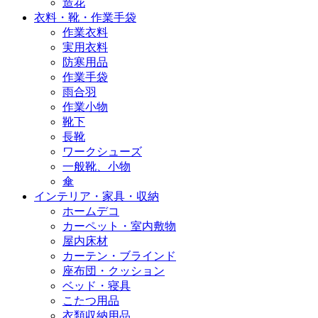
造花
衣料・靴・作業手袋
作業衣料
実用衣料
防寒用品
作業手袋
雨合羽
作業小物
靴下
長靴
ワークシューズ
一般靴、小物
傘
インテリア・家具・収納
ホームデコ
カーペット・室内敷物
屋内床材
カーテン・ブラインド
座布団・クッション
ベッド・寝具
こたつ用品
衣類収納用品