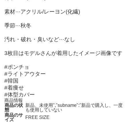
素材···アクリル/レーヨン(化繊)
季節···秋冬
汚れ・破れ・臭いなど···なし
3枚目はモデルさんが着用したイメージ画像です
#ポンチョ
#ライトアウター
#韓国
#着痩せ
#体型カバー
商品情報
商品の状
新品、未使用","subname":"新品で購入し、一度
態
も使用していない
商品のサ
FREE SIZE
イズ