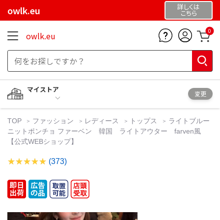
詳しくは
owlk.eu
こちら
0
owlk.eu
マイストア
変更
TOP
ファッション
レディース
トップス
ライトブルー
ニットポンチョ ファーベン 韓国 ライトアウター farven風
【公式WEBショップ】
(373)