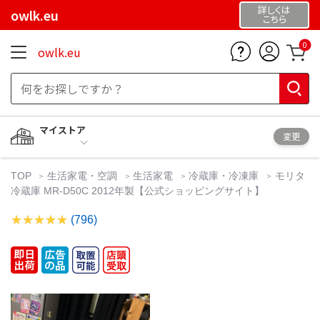
詳しくは
owlk.eu
こちら
0
owlk.eu
マイストア
変更
TOP
生活家電・空調
生活家電
冷蔵庫・冷凍庫
モリタ
冷蔵庫 MR-D50C 2012年製【公式ショッピングサイト】
(796)