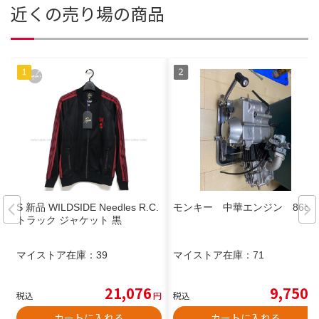
近くの売り場の商品
S 新品 WILDSIDE Needles R.C.
モンキー 中華エンジン 86cc
トラック ジャケット 黒
マイストア在庫：
39
マイストア在庫：
71
21,076
9,750
税込
円
税込
円
カートに入れる
カートに入れる