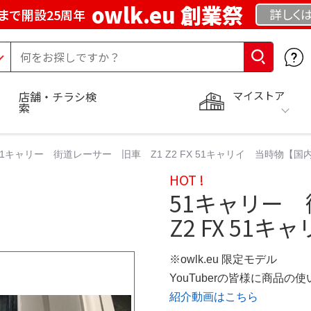
owlk.eu 創業祭
詳しく
まで開設25周年
マイストア
店舗・チラシ検
索
51キャリー 街道レーサー 旧車 Z1 Z2 FX 51キャリイ 当時物【国
HOT !
51キャリー 
Z2 FX 51
※owlk.eu 限定モデル
YouTuberの皆様に商品
紹介動画はこちら