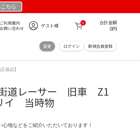
は
こちら
合計金額
ご利用案内
0
ゲスト様
0円
お問い合わせ
変更
ログイン
新規会員登録
内正規品】
街道レーサー 旧車 Z1
キャリイ 当時物
の使い心地などをご紹介いただいております！