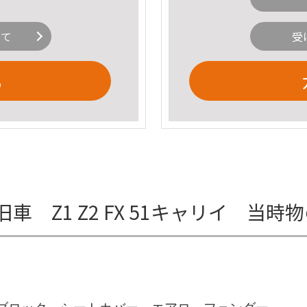
いて
受
る
 Z1 Z2 FX 51キャリイ 当時