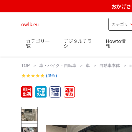
おかげさ
owlk.eu
カテゴリ一
デジタルチラ
Howto情
覧
シ
報
TOP
車・バイク・自転車
車
自動車本体
(495)