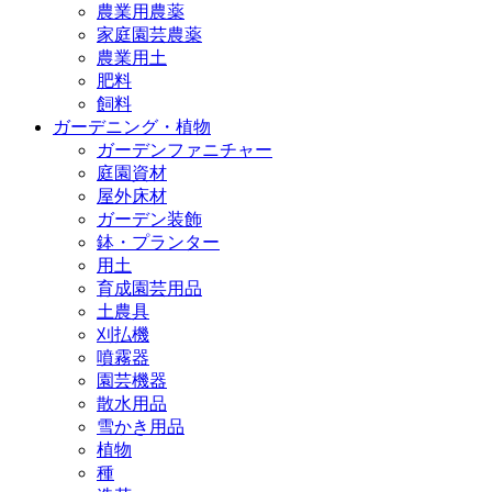
農業用農薬
家庭園芸農薬
農業用土
肥料
飼料
ガーデニング・植物
ガーデンファニチャー
庭園資材
屋外床材
ガーデン装飾
鉢・プランター
用土
育成園芸用品
土農具
刈払機
噴霧器
園芸機器
散水用品
雪かき用品
植物
種