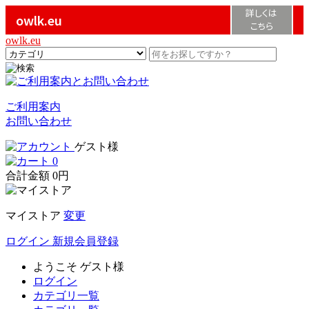
詳しくは
owlk.eu
こちら
owlk.eu
ご利用案内
お問い合わせ
ゲスト様
0
合計金額
0円
マイストア
変更
ログイン
新規会員登録
ようこそ
ゲスト様
ログイン
カテゴリ一覧