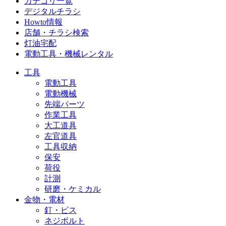
カテゴリ一覧
デジタルチラシ
Howto情報
店舗・チラシ検索
灯油宅配
電動工具・機械レンタル
工具
電動工具
電動機械
先端パーツ
作業工具
大工道具
左官道具
工具収納
保安
荷役
計測
研磨・ケミカル
金物・電材
釘・ビス
ネジボルト