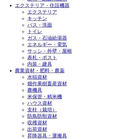
エクステリア・住設機器
エクステリア
キッチン
バス・洗面
トイレ
ガス・石油給湯器
エネルギー・電気
サッシ・外壁・屋根
表札・ポスト
内装・建具
農業資材・肥料・農薬
水稲資材
畑作果樹畜産資材
農機具
米保管・精米機
ハウス資材
支柱（栽培）
防鳥防獣資材
収穫資材
出荷資材
昇降器具・運搬具