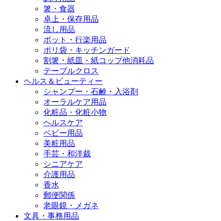
箸・食器
卓上・保存用品
流し用品
ポット・行楽用品
ポリ袋・キッチンガード
割箸・紙皿・紙コップ他消耗品
テーブルクロス
ヘルス＆ビューティー
シャンプー・石鹸・入浴剤
オーラルケア用品
化粧品・化粧小物
ヘルスケア
ベビー用品
美粧用品
手芸・和洋裁
シニアケア
介護用品
香水
郵便関係
老眼鏡・メガネ
文具・事務用品