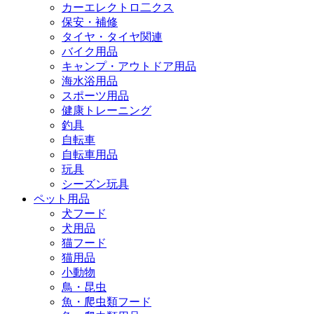
カーエレクトロ二クス
保安・補修
タイヤ・タイヤ関連
バイク用品
キャンプ・アウトドア用品
海水浴用品
スポーツ用品
健康トレーニング
釣具
自転車
自転車用品
玩具
シーズン玩具
ペット用品
犬フード
犬用品
猫フード
猫用品
小動物
鳥・昆虫
魚・爬虫類フード