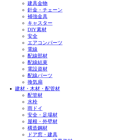
建具金物
針金・チェーン
補強金具
キャスター
DIY素材
安全
エアコンパーツ
電線
配線部材
配線結束
電設資材
配線パーツ
換気扇
建材・木材・配管材
配管材
水栓
雨ドイ
安全・足場材
屋根・外壁材
構造鋼材
ドア窓・建具