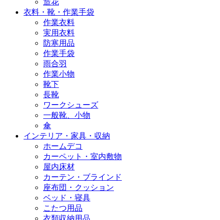
造花
衣料・靴・作業手袋
作業衣料
実用衣料
防寒用品
作業手袋
雨合羽
作業小物
靴下
長靴
ワークシューズ
一般靴、小物
傘
インテリア・家具・収納
ホームデコ
カーペット・室内敷物
屋内床材
カーテン・ブラインド
座布団・クッション
ベッド・寝具
こたつ用品
衣類収納用品