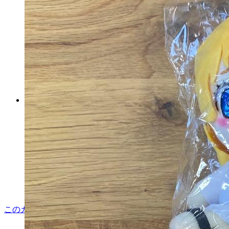
ベイマックス ミルキーボアコ
スチュームマスコット ４種セ
ット
マイストア在庫：
80
税込
5,459
円
カートに入れる
このカテゴリをもっと見る