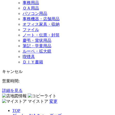
事務用品
ＯＡ用品
パソコン用品
事務機器・店舗用品
オフィス家具・収納
ファイル
ノート・伝票・封筒
慶弔・賞状用品
筆記・学童用品
ルーペ・拡大鏡
喫煙具
ＤＩＹ書籍
キャンセル
営業時間:
詳細を見る
マイストア
変更
TOP