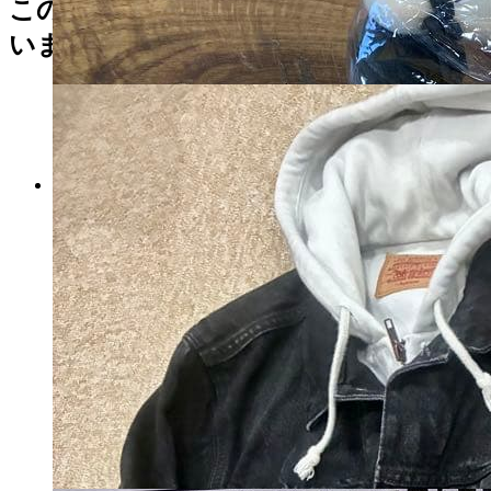
この商品を見た人はこんな商品も見て
います
lily ribbon 作家 テディベア ハ
ンドメンド ぬいぐるみ ブロー
チ
マイストア在庫：
70
税込
6,864
円
カートに入れる