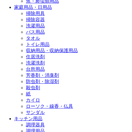
魚・爬虫類用品
家庭用品・日用品
掃除用具
掃除容器
洗濯用品
バス用品
タオル
トイレ用品
収納用品・収納保護用品
住居洗剤
洗濯洗剤
台所用品
芳香剤・消臭剤
防虫剤・除湿剤
殺虫剤
紙
カイロ
ローソク・線香・仏具
サンダル
キッチン用品
調理器具
調理用品