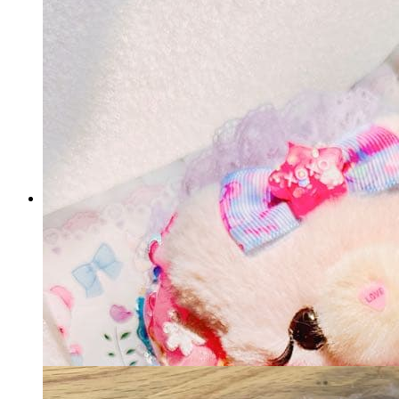
ブルーロック ふわコロりん
BIG 糸師冴
マイストア在庫：
67
税込
4,284
円
カートに入れる