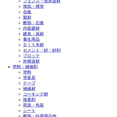
フェンス・境界資材
換気・煙突
合板
製材
断熱・石膏
内装建材
建具・床材
養生用品
ＤＩＹ木材
セメント・砂・砂利
ブロック
外構資材
塗料・補修剤
塗料
塗装具
テープ
補修材
コーキング材
接着剤
荷造・包装
シート
断熱・結露用品他