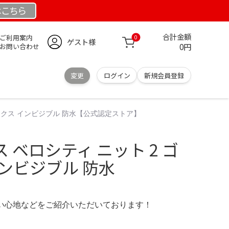
は
こちら
合計金額
ご利用案内
0
ゲスト様
0円
お問い合わせ
変更
ログイン
新規会員登録
ックス インビジブル 防水【公式認定ストア】
 ベロシティ ニット 2 ゴ
ンビジブル 防水
の使い心地などをご紹介いただいております！