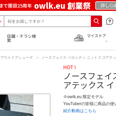
owlk.eu 創業祭
詳しく
まで開設25周年
マイストア
店舗・チラシ検
索
アウトドアシューズ
ノースフェイス ベロシティ ニット 2 ゴアテ
HOT !
ノースフェイス
アテックス イ
※owlk.eu 限定モデル
YouTuberの皆様に商品
紹介動画はこちら