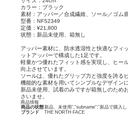
サイズ：24cm
カラー：ブラック
素材：アッパー／合成繊維、ソール／ゴム
型番：NF52349
定価：¥21,800
状態：新品未使用、箱無し
アッパー素材に、防水透湿性と快適なフィット感を
ットアッパーで構成した1足です。
軽量かつ優れたフィット感を実現し、ヒー
向上させています。
ソールは、優れたグリップ力と強度を誇るビブ
機能的な素材を用いてシンプルなデザインに
新品未使用、試着のみですが箱無しのため
さいませ。
商品情報
商品の状態
新品、未使用","subname":"新品で
ブランド
THE NORTH FACE