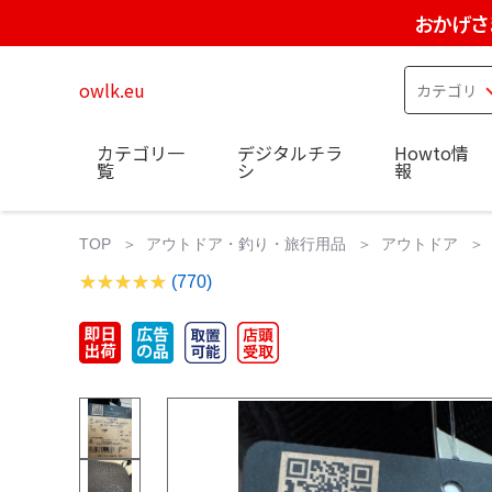
おかげさ
owlk.eu
カテゴリ一
デジタルチラ
Howto情
覧
シ
報
TOP
アウトドア・釣り・旅行用品
アウトドア
(770)