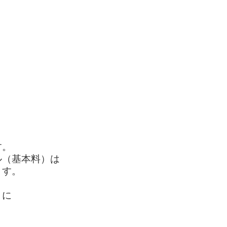
）
す。
ル（基本料）は
ます。
とに