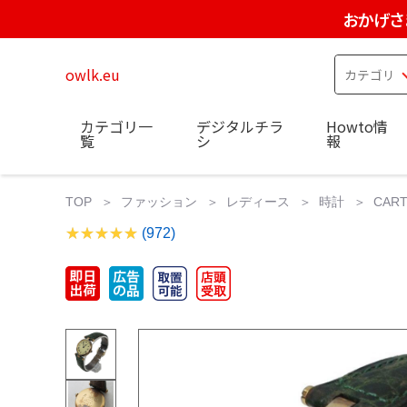
おかげさ
owlk.eu
カテゴリ一
デジタルチラ
Howto情
覧
シ
報
TOP
ファッション
レディース
時計
CA
(972)