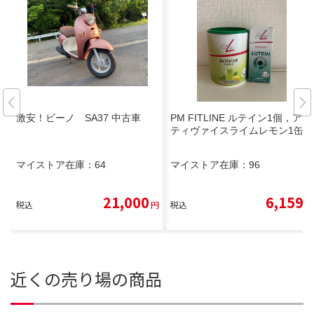
激安！ビーノ SA37 中古車
PM FITLINE ルテイン1個，アク
ティヴァイスライムレモン1缶
マイストア在庫：
64
マイストア在庫：
96
21,000
6,159
税込
円
税込
円
近くの売り場の商品