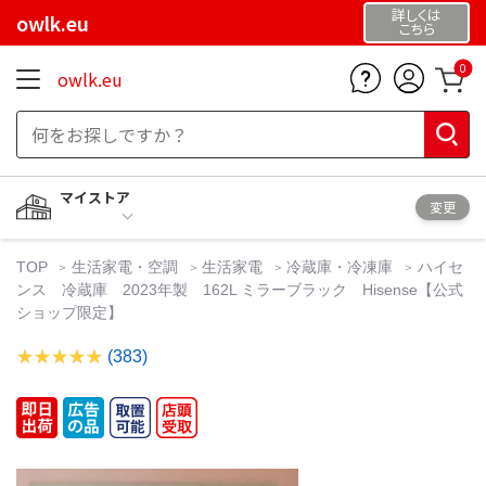
詳しくは
owlk.eu
こちら
0
owlk.eu
マイストア
変更
TOP
生活家電・空調
生活家電
冷蔵庫・冷凍庫
ハイセ
ンス 冷蔵庫 2023年製 162L ミラーブラック Hisense【公式
ショップ限定】
(383)