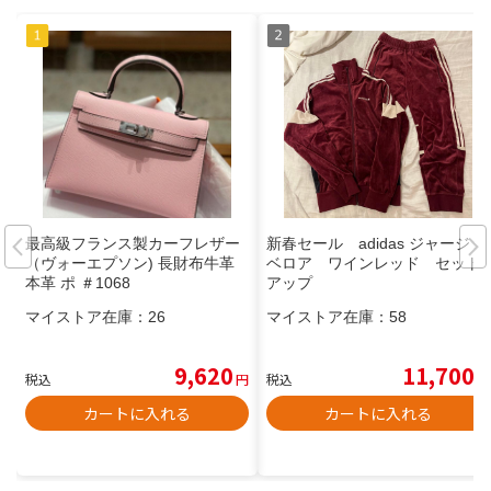
最高級フランス製カーフレザー
新春セール adidas ジャージ
（ヴォーエプソン) 長財布牛革
ベロア ワインレッド セット
本革 ポ ＃1068
アップ
マイストア在庫：
26
マイストア在庫：
58
9,620
11,700
税込
円
税込
円
カートに入れる
カートに入れる