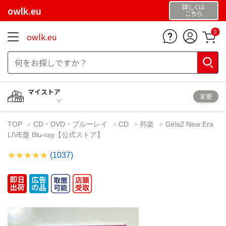
詳しくは
owlk.eu
こちら
0
owlk.eu
マイストア
変更
TOP
CD・DVD・ブルーレイ
CD
邦楽
Girls2 New Era
LIVE盤 Blu-ray【公式ストア】
(1037)