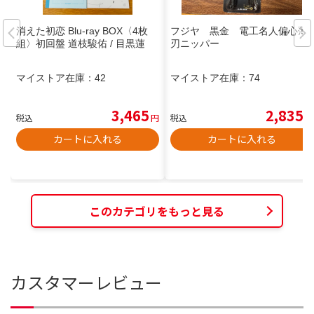
消えた初恋 Blu-ray BOX〈4枚
フジヤ 黒金 電工名人偏心薄
組〉初回盤 道枝駿佑 / 目黒蓮
刃ニッパー
マイストア在庫：
42
マイストア在庫：
74
3,465
2,835
税込
円
税込
円
カートに入れる
カートに入れる
このカテゴリをもっと見る
カスタマーレビュー