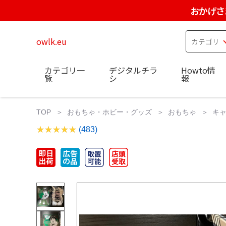
おかげさ
owlk.eu
カテゴリ一
デジタルチラ
Howto情
覧
シ
報
TOP
おもちゃ・ホビー・グッズ
おもちゃ
キ
(483)