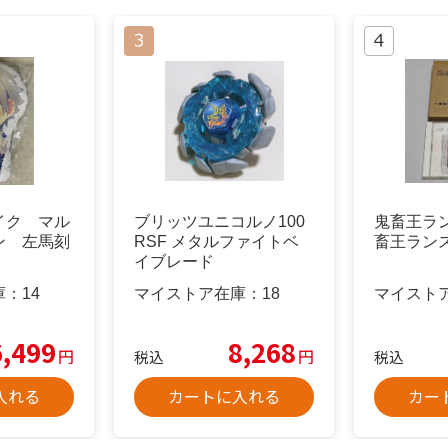
イク マル
ブリッツユニコルノ100
鬼畜王ラン
ン 左馬刻
RSF メタルファイトベ
畜王ラン
イブレード
庫：
14
マイストア在庫：
18
マイスト
6,499
8,268
円
円
税込
税込
入れる
カートに入れる
カー