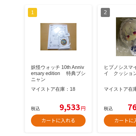
妖怪ウォッチ 10th Anniv
ヒプノシスマ
ersary edition 特典ブシ
イ クッショ
ニャン
マイストア在庫：
18
マイストア在
9,533
7
円
税込
税込
カートに入れる
カートに