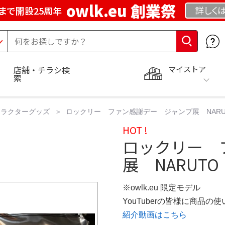
owlk.eu 創業祭
詳しく
まで開設25周年
マイストア
店舗・チラシ検
索
ャラクターグッズ
ロックリー ファン感謝デー ジャンプ展 NAR
HOT !
ロックリー 
展 NARUTO
※owlk.eu 限定モデル
YouTuberの皆様に商品
紹介動画はこちら