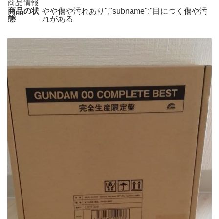
商品情報
商品の状
やや傷や汚れあり","subname":"目につく傷や汚
態
れがある