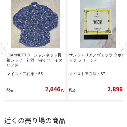
GIANNETTO ジャンネット長
サンタマリアノヴェッラ タボレ
袖シャツ 花柄 vinci fit イタ
ッタ フリージア
リア製
マイストア在庫：
55
マイストア在庫：
87
2,646
2,898
税込
円
税込
円
近くの売り場の商品