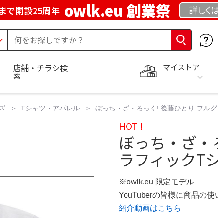
owlk.eu 創業祭
詳しく
まで開設25周年
マイストア
店舗・チラシ検
索
ズ
Tシャツ・アパレル
ぼっち・ざ・ろっく! 後藤ひとり フル
HOT !
ぼっち・ざ・ろ
ラフィックTシ
※owlk.eu 限定モデル
YouTuberの皆様に商品
紹介動画はこちら