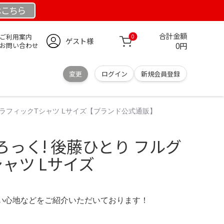
は
こちら
合計金額
ご利用案内
0
ゲスト様
0円
お問い合わせ
変更
ログイン
新規会員登録
グラフィックTシャツ Lサイズ【ブランド公式通販】
っく! 後藤ひとり フルグ
ャツ Lサイズ
の使い心地などをご紹介いただいております！