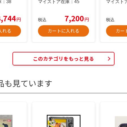
庫：
38
マイストア在庫：
45
マイスト
3,744
7,200
円
円
税込
税込
入れる
カートに入れる
カー
このカテゴリをもっと見る
品も見ています