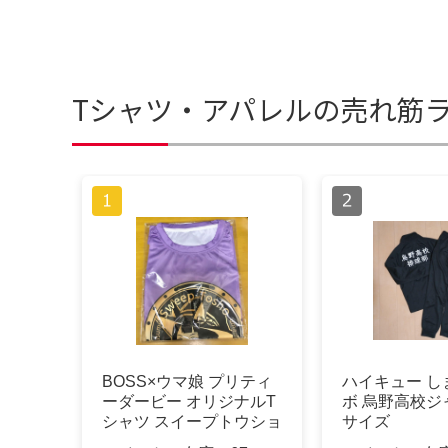
Tシャツ・アパレルの売れ筋
BOSS×ウマ娘 プリティ
ハイキュー し
ーダービー オリジナルT
ボ 烏野高校ジ
シャツ スイープトウショ
サイズ
ウ