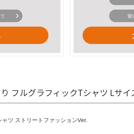
いて
受
る
とり フルグラフィックTシャツ Lサ
ャツ ストリートファッションVer.