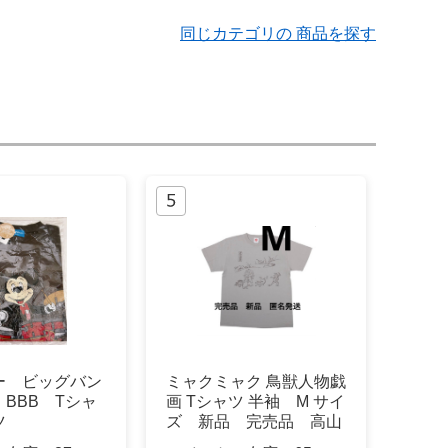
同じカテゴリの 商品を探す
ー ビッグバン
ミャクミャク 鳥獣人物戯
BBB Tシャ
画 Tシャツ 半袖 M サイ
ツ
ズ 新品 完売品 高山
寺