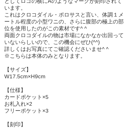
としてロゴの横にAのようなマークが刻印されて
います。
これはクロコダイル・ポロサスと言い、体調１メ
ートル程度の小型ワニの、さらに腹部の極上の部
位を使用したのがこの素材です^ ^
両面クロコダイルの物は市場になかなか出回って
いないらしいので、この機会にぜひ(^^)
詳しくはお写真にてご確認くださいませ^ ^
※こちらは本体のみとなります。
【サイズ】
W17.5cm×H9cm
【仕様】
カードポケット×5
お札入れ×2
フリーポケット×3
【刻印】