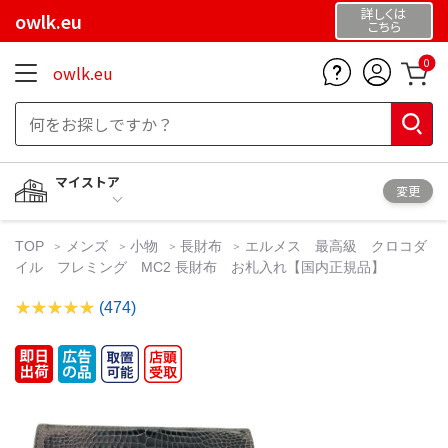
詳しくは
owlk.eu
こちら
0
owlk.eu
マイストア
変更
TOP
メンズ
小物
長財布
エルメス 最高級 クロコダ
イル フレミング MC2 長財布 お札入れ【国内正規品】
(474)