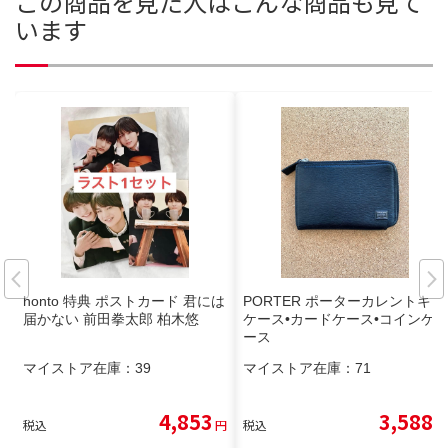
この商品を見た人はこんな商品も見て
います
honto 特典 ポストカード 君には
PORTER ポーターカレントキー
届かない 前田拳太郎 柏木悠
ケース•カードケース•コインケ
ース
マイストア在庫：
39
マイストア在庫：
71
4,853
3,588
税込
円
税込
円