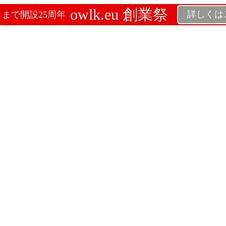
owlk.eu 創業祭
詳しくは
まで開設25周年