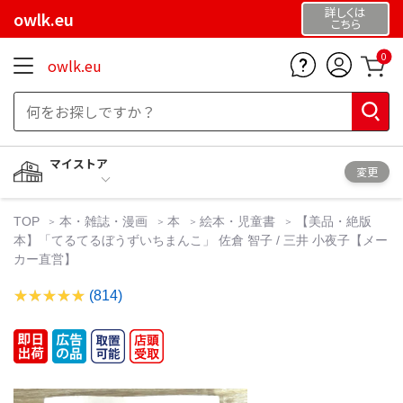
詳しくは
owlk.eu
こちら
0
owlk.eu
マイストア
変更
TOP
本・雑誌・漫画
本
絵本・児童書
【美品・絶版
本】「てるてるぼうずいちまんこ」 佐倉 智子 / 三井 小夜子【メー
カー直営】
(814)