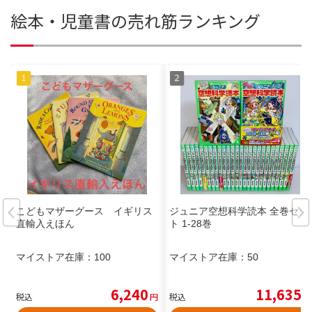
絵本・児童書の売れ筋ランキング
こどもマザーグース イギリス
ジュニア空想科学読本 全巻セッ
直輸入えほん
ト 1-28巻
マイストア在庫：
100
マイストア在庫：
50
6,240
11,635
税込
円
税込
円