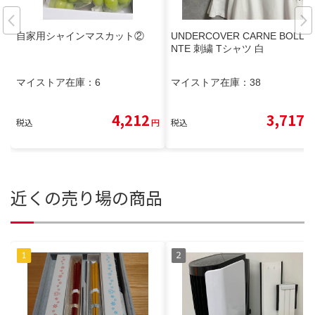
自家用シャインマスカット②
UNDERCOVER CARNE BOLLE
NTE 刺繍 Tシャツ 白
マイストア在庫：
6
マイストア在庫：
38
4,212
3,717
税込
円
税込
円
近くの売り場の商品