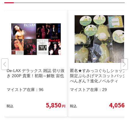
De-LAX デラックス 雑誌 切り抜
匿名★すみっコぐらしショップ
き 200P 貴重！初期～解散 宙也
限定ぶらさげマスコットバッジ
ぺんぎん？進化ノベルティ
マイストア在庫：
96
マイストア在庫：
29
5,850
4,056
税込
円
税込
円