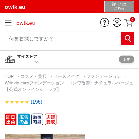
詳しくは
owlk.eu
こちら
0
owlk.eu
マイストア
変更
TOP
コスメ・美容
ベースメイク
ファンデーション
Wrinkle careファンデーション 〈シワ改善〉ナチュラルべージュ
【公式オンラインショップ】
(196)