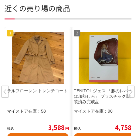
近くの売り場の商品
ラルフローレン トレンチコート
TENITOL ジェス 「豚のレバー
は加熱しろ」 プラスチック製塗
装済み完成品
マイストア在庫：
58
マイストア在庫：
90
3,588
4,758
税込
円
税込
円