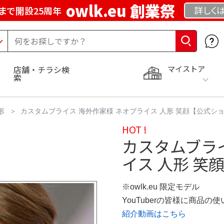
owlk.eu 創業祭
詳しく
まで開設25周年
マイストア
店舗・チラシ検
索
形
カスタムブライス 海外作家様 ネオブライス 人形 笑顔【公式シ
HOT !
カスタムブラ
イス 人形 笑
※owlk.eu 限定モデル
YouTuberの皆様に商品
紹介動画はこちら