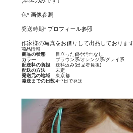
(本体のみです）
色* 画像参照
発送時期* プロフィール参照
作家様の写真をお借りして出品しております(❀ᴗ͈
商品情報
商品の状態
目立った傷や汚れなし
カラー
ブラウン系/オレンジ系/グレイ系
配送料の負担
送料込み(出品者負担)
配送の方法
未定
発送元の地域
東京都
発送までの日数
4~7日で発送