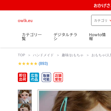
おかげさ
owlk.eu
カテゴリ一
デジタルチラ
Howto情
覧
シ
報
TOP
ハンドメイド
趣味/おもちゃ
おもちゃ/人
(893)