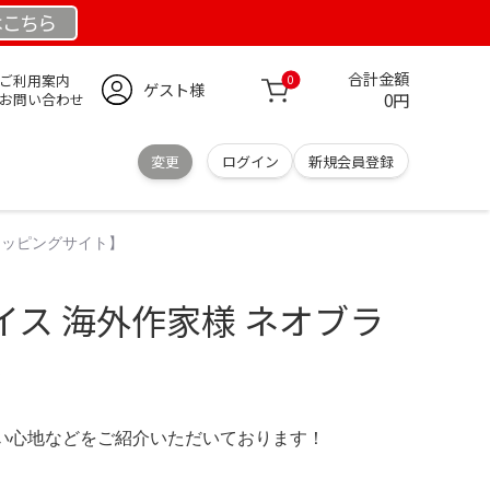
は
こちら
合計金額
ご利用案内
0
ゲスト様
0円
お問い合わせ
変更
ログイン
新規会員登録
ョッピングサイト】
イス 海外作家様 ネオブラ
顔
の使い心地などをご紹介いただいております！