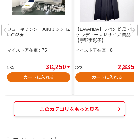
ジューキミシン JUKIミシンHZ
【LAVANDA】ラバンダ 黒 パン
L-CX3★
ツ レディース Mサイズ 美品
【宇野実彩子】
マイストア在庫：
75
マイストア在庫：
8
38,250
2,835
税込
円
税込
円
カートに入れる
カートに入れる
このカテゴリをもっと見る