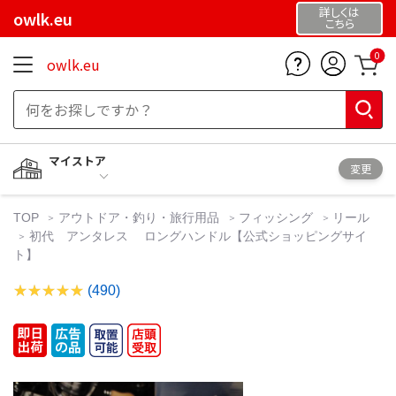
詳しくは
owlk.eu
こちら
0
owlk.eu
マイストア
変更
TOP
アウトドア・釣り・旅行用品
フィッシング
リール
初代 アンタレス ロングハンドル【公式ショッピングサイ
ト】
(490)