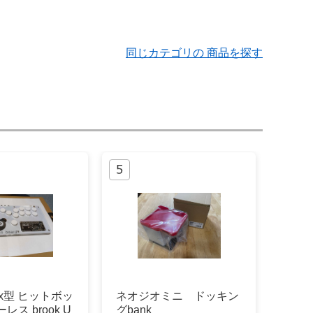
同じカテゴリの 商品を探す
box型 ヒットボッ
ネオジオミニ ドッキン
レス brook U
グbank