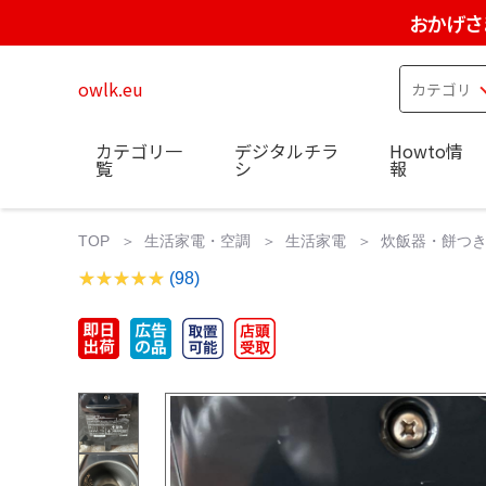
おかげさ
owlk.eu
カテゴリ一
デジタルチラ
Howto情
覧
シ
報
TOP
生活家電・空調
生活家電
炊飯器・餅つ
(98)