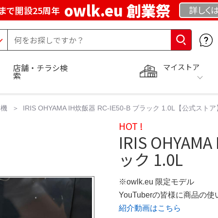
owlk.eu 創業祭
詳しく
まで開設25周年
マイストア
店舗・チラシ検
索
き機
IRIS OHYAMA IH炊飯器 RC-IE50-B ブラック 1.0L【公式スト
HOT !
IRIS OHYAMA
ック 1.0L
※owlk.eu 限定モデル
YouTuberの皆様に商品
紹介動画はこちら