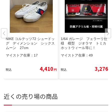
NIKE コルテッツ72 シュードッ
1/64 ガレージ フェラーリ仕
グ ディメンション シックス
様 模型 ジオラマ トミカ
ムーン 27cm
ホットウィール等に！
マイストア在庫：
17
マイストア在庫：
49
4,410
3,276
税込
円
税込
円
近くの売り場の商品