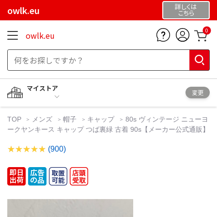
詳しくは
owlk.eu
こちら
0
owlk.eu
マイストア
変更
TOP
メンズ
帽子
キャップ
80s ヴィンテージ ニューヨ
ークヤンキース キャップ つば裏緑 古着 90s【メーカー公式通販】
(900)