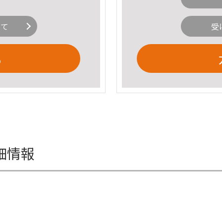
いて
受
る
細情報