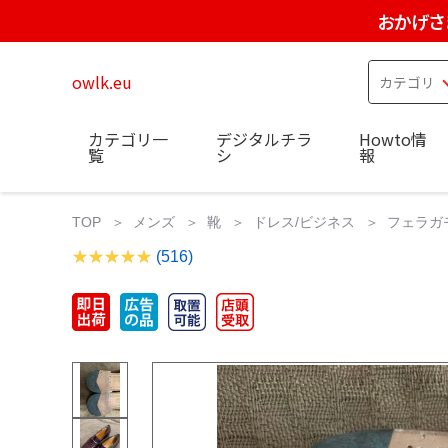
おかげさ
owlk.eu
カテゴリ一
デジタルチラ
Howto情
覧
シ
報
TOP
メンズ
靴
ドレス/ビジネス
フェラガ
(516)