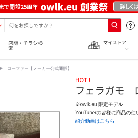
owlk.eu 創業祭
詳しく
まで開設25周年
マイストア
店舗・チラシ検
索
モ ローファー【メーカー公式通販】
HOT !
フェラガモ 
※owlk.eu 限定モデル
YouTuberの皆様に商品
紹介動画はこちら