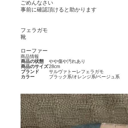
ごめんなさい
事前に確認頂けると助かります
フェラガモ
靴
ローファー
商品情報
商品の状態
やや傷や汚れあり
商品のサイズ
28cm
ブランド
サルヴァトーレフェラガモ
カラー
ブラック系/オレンジ系/ベージュ系