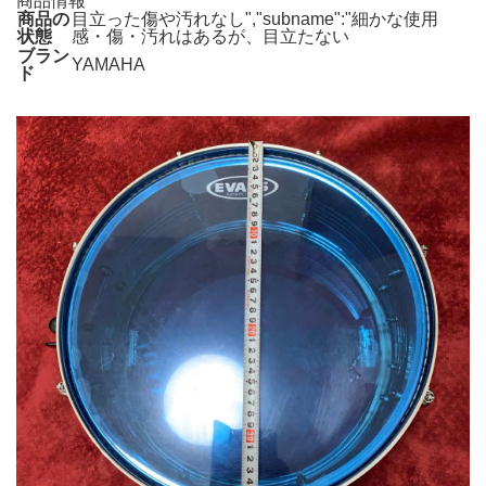
商品情報
商品の
目立った傷や汚れなし","subname":"細かな使用
状態
感・傷・汚れはあるが、目立たない
ブラン
YAMAHA
ド