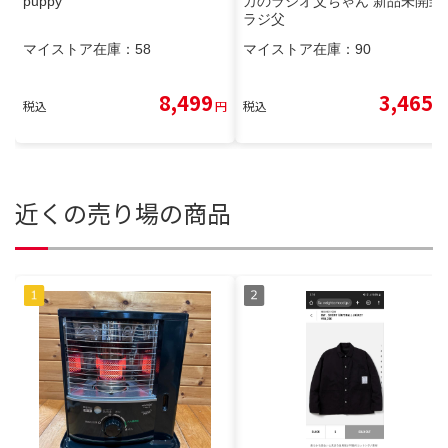
puppy
カのラジオ父ちゃん 新品未開封
ラジ父
マイストア在庫：
58
マイストア在庫：
90
8,499
3,465
税込
円
税込
円
近くの売り場の商品