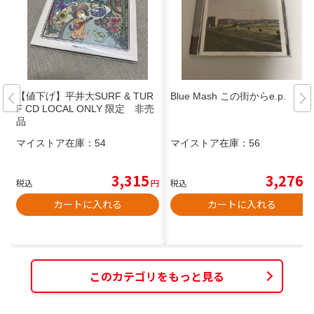
【値下げ】平井大SURF & TUR
Blue Mash この街からe.p.
F CD LOCAL ONLY 限定 非売
品
マイストア在庫：
54
マイストア在庫：
56
3,315
3,276
税込
円
税込
円
カートに入れる
カートに入れる
このカテゴリをもっと見る