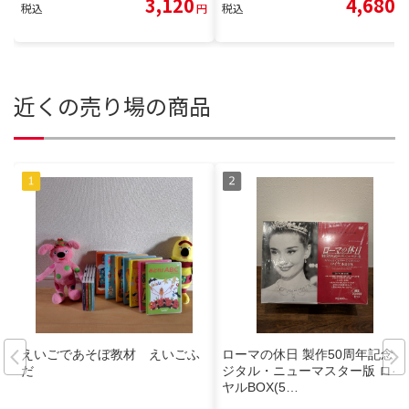
3,120
4,680
税込
円
税込
円
近くの売り場の商品
えいごであそぼ教材 えいごふ
ローマの休日 製作50周年記念デ
だ
ジタル・ニューマスター版 ロイ
ヤルBOX(5…