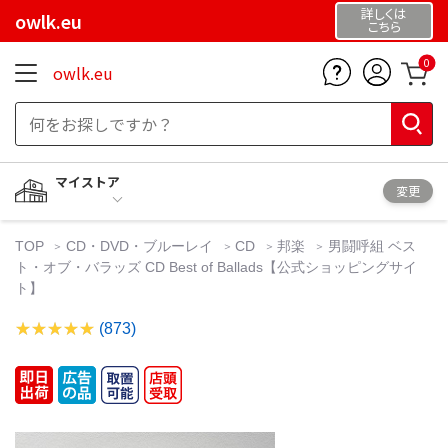
詳しくは
owlk.eu
こちら
0
owlk.eu
マイストア
変更
TOP
CD・DVD・ブルーレイ
CD
邦楽
男闘呼組 ベス
ト・オブ・バラッズ CD Best of Ballads【公式ショッピングサイ
ト】
(873)