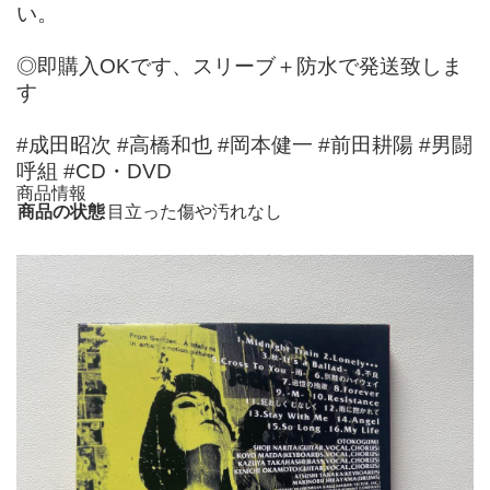
い。
◎即購入OKです、スリーブ＋防水で発送致しま
す
#成田昭次 #高橋和也 #岡本健一 #前田耕陽 #男闘
呼組 #CD・DVD
商品情報
商品の状態
目立った傷や汚れなし