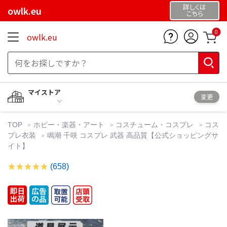
詳しくは
owlk.eu
こちら
0
owlk.eu
マイストア
変更
TOP
ホビー・楽器・アート
コスチューム・コスプレ
コス
プレ衣装
鳴潮 千咲 コスプレ 武器 高品質【公式ショッピングサ
イト】
(658)