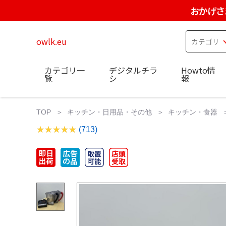
おかげさ
owlk.eu
カテゴリ一
デジタルチラ
Howto情
覧
シ
報
TOP
キッチン・日用品・その他
キッチン・食器
(713)