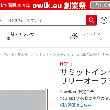
owlk.eu 創業祭
詳しく
まで開設25周年
マイストア
店舗・チラシ検
索
浄水器・整水器
サミットインターナショナル LiLYAURA リリ
HOT !
サミットインター
リリーオーラ
※owlk.eu 限定モデル
YouTuberの皆様に商品
紹介動画はこちら