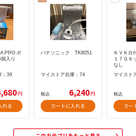
RA PRO ポ
パナソニック TK8051
ＫＶＫ台
6個入り
１７Ｇキ
なし
庫：
39
マイストア在庫：
74
マイスト
4,680
6,240
円
円
税込
税込
入れる
カートに入れる
カー
このカテゴリをもっと見る