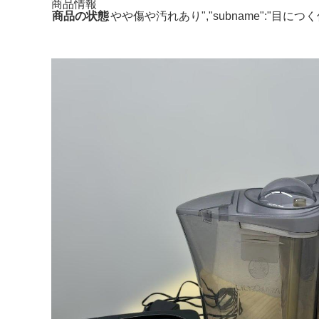
商品情報
商品の状態
やや傷や汚れあり","subname":"目に