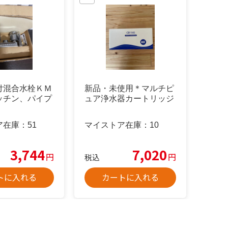
付混合水栓ＫＭ
新品・未使用＊マルチピ
ッチン、パイプ
ュア浄水器カートリッジ
ア在庫：
51
マイストア在庫：
10
3,744
7,020
円
円
税込
トに入れる
カートに入れる