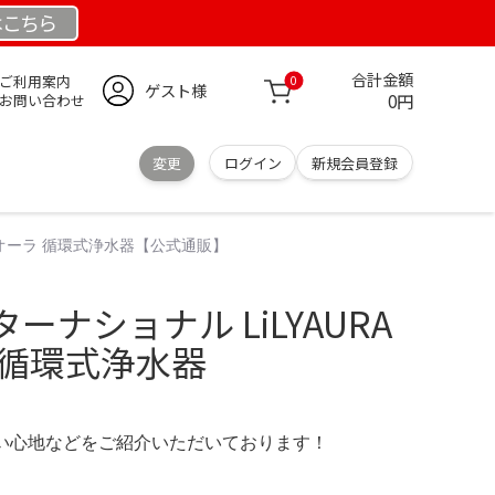
は
こちら
合計金額
ご利用案内
0
ゲスト様
0円
お問い合わせ
変更
ログイン
新規会員登録
ーオーラ 循環式浄水器【公式通販】
ナショナル LiLYAURA
 循環式浄水器
の使い心地などをご紹介いただいております！