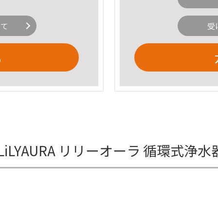
いて
受
る
iLYAURA リリーオーラ 循環式浄