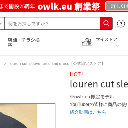
owlk.eu 創業祭
詳しく
まで開設25周年
マイストア
店舗・チラシ検
索
ス
louren cut sleeve turtle knit dress【公式認定ストア】
HOT !
louren cut sle
※owlk.eu 限定モデル
YouTuberの皆様に商品
紹介動画はこちら