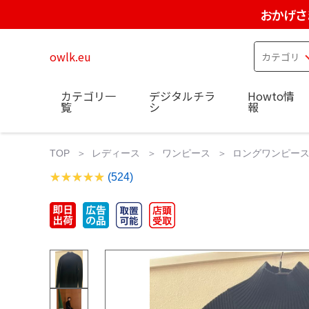
おかげさ
owlk.eu
カテゴリ一
デジタルチラ
Howto情
覧
シ
報
TOP
レディース
ワンピース
ロングワンピー
(524)