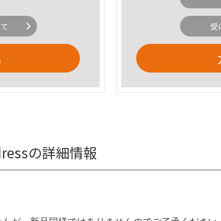
いて
受
る
nit dressの詳細情報