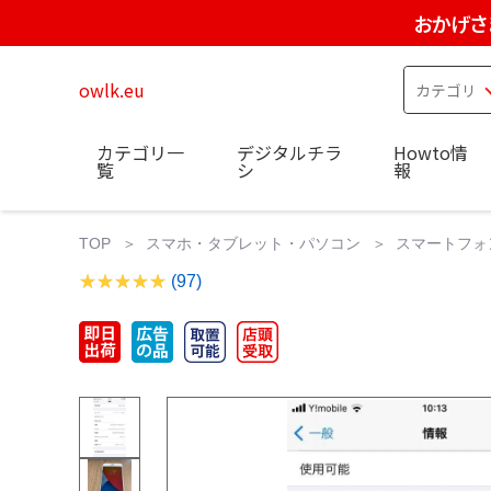
おかげさ
owlk.eu
カテゴリ一
デジタルチラ
Howto情
覧
シ
報
TOP
スマホ・タブレット・パソコン
スマートフォ
(97)