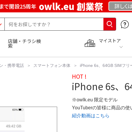
owlk.eu 創業祭
詳しく
まで開設25周年
マイストア
店舗・チラシ検
索
ン・携帯電話
スマートフォン本体
iPhone 6s、64GB SI
HOT !
iPhone 6s、
※owlk.eu 限定モデル
YouTuberの皆様に商品
紹介動画はこちら