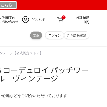
は
こちら
合計金額
ご利用案内
0
ゲスト様
0円
お問い合わせ
変更
ログイン
新規会員登録
ヴィンテージ【公式認定ストア】
ARIS コーデュロイ パッチワー
ル ヴィンテージ
の使い心地などをご紹介いただいております！