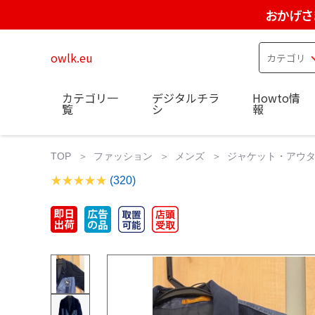
おかげさ
owlk.eu
カテゴリ一
デジタルチラ
Howto情
覧
シ
報
TOP
ファッション
メンズ
ジャケット・アウ
(320)