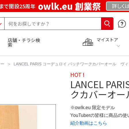
owlk.eu 創業祭
詳しく
まで開設25周年
マイストア
店舗・チラシ検
索
ター
LANCEL PARIS コーデュロイ パッチワークカバーオール 
HOT !
LANCEL P
クカバーオー
※owlk.eu 限定モデル
YouTuberの皆様に商品
紹介動画はこちら