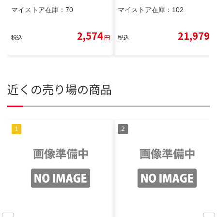
イベル スクリューロック式 ワン
マイストア在庫：
70
マイストア在庫：
102
タッチルアー交換 釣りスイベル
サルカン 仕掛け 汎用 20本8#セ
ット
2,574
21,979
税込
円
税込
円
近くの売り場の商品