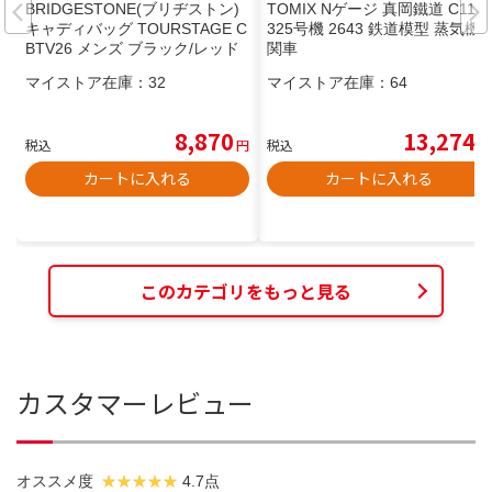
BRIDGESTONE(ブリヂストン)
TOMIX Nゲージ 真岡鐵道 C11形
キャディバッグ TOURSTAGE C
325号機 2643 鉄道模型 蒸気機
BTV26 メンズ ブラック/レッド
関車
マイストア在庫：
32
マイストア在庫：
64
8,870
13,274
税込
円
税込
円
カートに入れる
カートに入れる
このカテゴリをもっと見る
カスタマーレビュー
オススメ度
4.7点