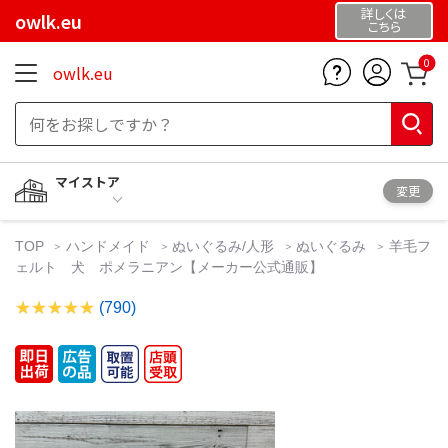
詳しくは
owlk.eu
こちら
0
owlk.eu
マイストア
変更
TOP
ハンドメイド
ぬいぐるみ/人形
ぬいぐるみ
羊毛フ
ェルト 犬 ポメラニアン【メーカー公式通販】
(790)