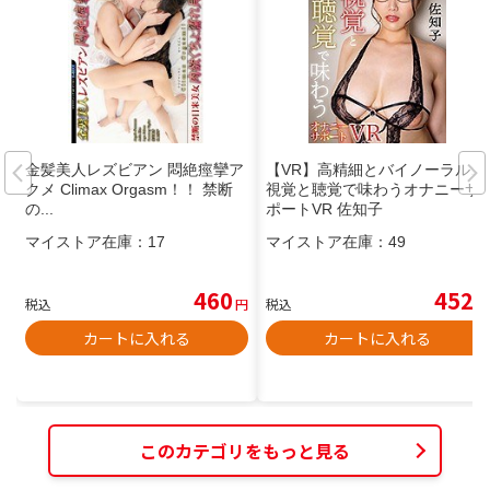
金髪美人レズビアン 悶絶痙攣ア
【VR】高精細とバイノーラル、
クメ Climax Orgasm！！ 禁断
視覚と聴覚で味わうオナニーサ
の...
ポートVR 佐知子
マイストア在庫：
17
マイストア在庫：
49
460
452
税込
円
税込
円
カートに入れる
カートに入れる
このカテゴリをもっと見る