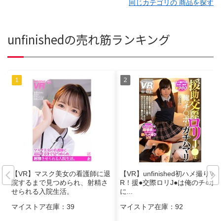
同じカテゴリの 商品を探す
unfinishedの売れ筋ランキング
【VR】マスク美女の看護師に退
【VR】unfinished初ハメ撮りV
院するまで見つめられ、射精さ
R！援●交際ロリJ●は俺のチ○ポ
せられる入院生活。
に...
マイストア在庫：
39
マイストア在庫：
92