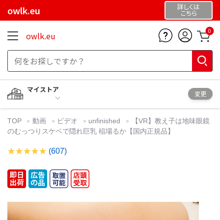
詳しくは
owlk.eu
こちら
0
owlk.eu
マイストア
変更
TOP
動画
ビデオ
unfinished
【VR】教え子は地味眼鏡
のむっつりスケベで隠れ巨乳 稲場るか【国内正規品】
(607)