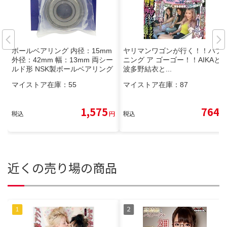
ボールベアリング 内径：15mm
ヤリマンワゴンが行く！！ハプ
外径：42mm 幅：13mm 両シー
ニング ア ゴーゴー！！AIKAと
ルド形 NSK製ボールベアリング
波多野結衣と...
高炭素クロム軸受鋼
マイストア在庫：
55
マイストア在庫：
87
1,575
764
税込
円
税込
円
近くの売り場の商品