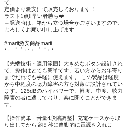
で、
定価より激安にて販売しております！
ラスト1点‼️早い者勝ち❤️
→発送時は、箱から立つ場合がございますので、
よろしくお願い申し上げます。
#marii激安商品marii
*・゜゜・*・゜゜・*
【先端技術・適用範囲】大きめなボタン設計され
て、操作はとても簡単です、若い方からお年寄り
までだれでも手軽に使えます。 この製品は軽度
から中程度の聴力障害の方を対象に設計されてい
ます。125dBのハイパワーで、軽度、中度、聴力
障害の者に適しており、楽に聞くことができま
す。
【操作簡単・音量4段階調整】充電ケースから取
り出してから 約5 秒に自動的に電源を入れま