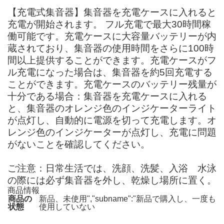
【充電式集音器】集音器を充電ケースに入れると
充電が開始されます。 フル充電で最大30時間稼
働可能です。充電ケースに大容量バッテリーが内
蔵されており、集音器の使用時間をさらに100時
間以上提供することができます。充電ケースがフ
ル充電になった場合は、集音器を約5回充電する
ことができます。充電ケースのバッテリー残量が
十分である場合：集音器を充電ケースに入れる
と、集音器のオレンジ色のインジケーターライト
が点灯し、自動的に電源を切って充電します。オ
レンジ色のインジケーターが点灯し、充電に問題
がないことを確認してください。
ご注意：日常生活では、洗顔、洗髪、入浴 水泳
の際には必ず集音器を外し、乾燥し場所に置く。
商品情報
商品の
新品、未使用","subname":"新品で購入し、一度も
状態
使用していない