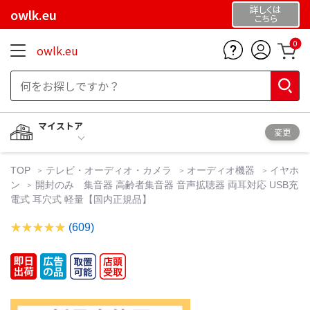
詳しくは
owlk.eu
こちら
0
owlk.eu
マイストア
変更
TOP
テレビ・オーディオ・カメラ
オーディオ機器
イヤホ
ン
開封のみ 集音器 高齢者集音器 音声拡聴器 両耳対応 USB充
電式 耳穴式 軽量【国内正規品】
(609)