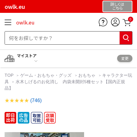
詳しくは
owlk.eu
こちら
0
owlk.eu
マイストア
変更
TOP
ゲーム・おもちゃ・グッズ
おもちゃ
キャラクター玩
具
水木しげるのお化消し 内袋未開封5種セット【国内正規
品】
(746)