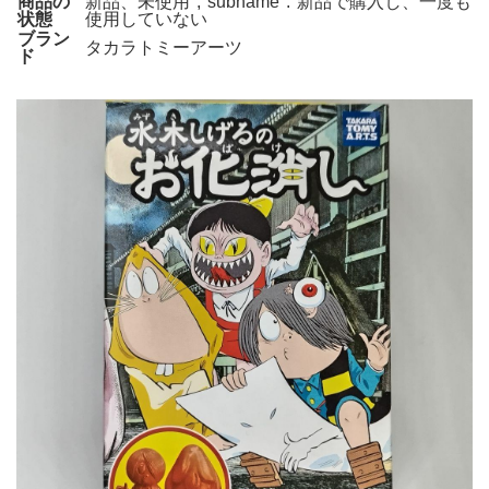
商品の
新品、未使用","subname":"新品で購入し、一度も
状態
使用していない
ブラン
タカラトミーアーツ
ド