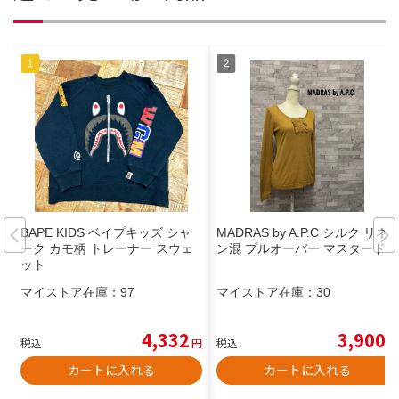
BAPE KIDS ベイプキッズ シャ
MADRAS by A.P.C シルク リネ
ーク カモ柄 トレーナー スウェ
ン混 プルオーバー マスタード S
ット
マイストア在庫：
97
マイストア在庫：
30
4,332
3,900
税込
円
税込
円
カートに入れる
カートに入れる