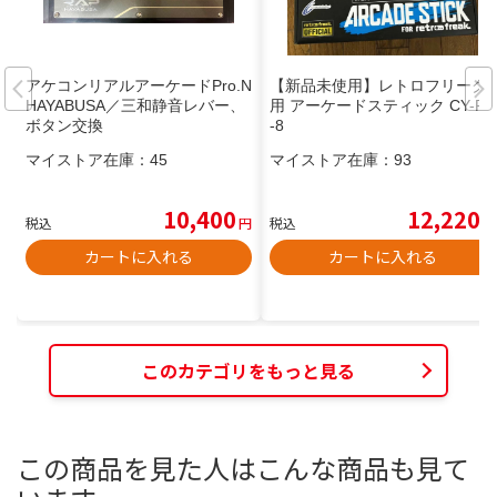
アケコンリアルアーケードPro.N
【新品未使用】レトロフリーク
HAYABUSA／三和静音レバー、
用 アーケードスティック CY-RF
ボタン交換
-8
マイストア在庫：
45
マイストア在庫：
93
10,400
12,220
税込
円
税込
円
カートに入れる
カートに入れる
このカテゴリをもっと見る
この商品を見た人はこんな商品も見て