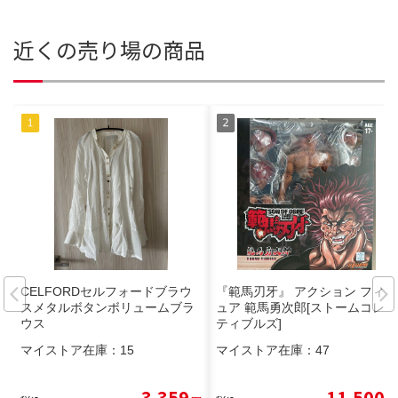
近くの売り場の商品
CELFORDセルフォードブラウ
『範馬刃牙』 アクション フィギ
スメタルボタンボリュームブラ
ュア 範馬勇次郎[ストームコレク
ウス
ティブルズ]
マイストア在庫：
15
マイストア在庫：
47
3,359
11,500