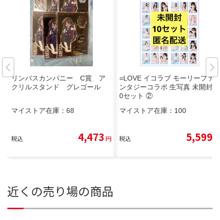
リンバスカンパニー C賞 ア
=LOVE イコラブ モーリーファ
クリルスタンド グレゴール
ンタジーコラボ 生写真 未開封 1
0セット ②
マイストア在庫：
68
マイストア在庫：
100
4,473
5,599
税込
円
税込
円
近くの売り場の商品